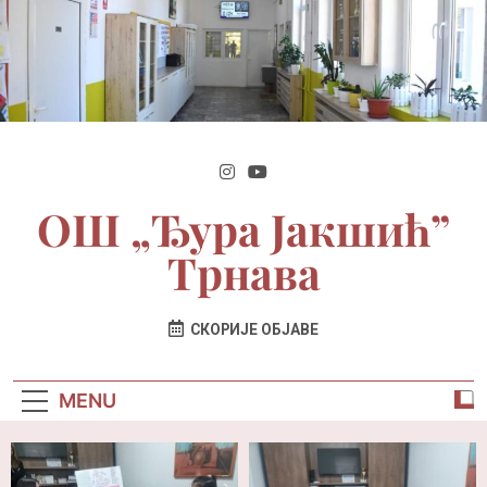
ОШ „Ђура Јакшић”
Трнава
| Званични Сајт Школе
СКОРИЈЕ ОБЈАВЕ
MENU