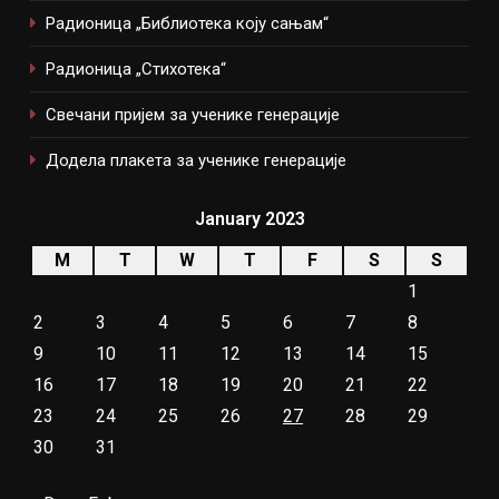
Радионица „Библиотека коју сањам“
Радионица „Стихотека“
Свечани пријем за ученике генерације
Додела плакета за ученике генерације
January 2023
M
T
W
T
F
S
S
1
2
3
4
5
6
7
8
9
10
11
12
13
14
15
16
17
18
19
20
21
22
23
24
25
26
27
28
29
30
31