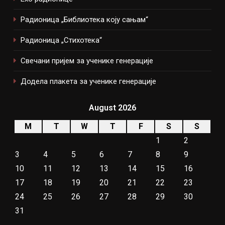
Радионица „Библиотека коју сањам“
Радионица „Стихотека“
Свечани пријем за ученике генерације
Додела плакета за ученике генерације
August 2026
M
T
W
T
F
S
S
1
2
3
4
5
6
7
8
9
10
11
12
13
14
15
16
17
18
19
20
21
22
23
24
25
26
27
28
29
30
31